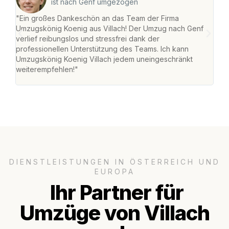
ist nach Genf umgezogen
"Ein großes Dankeschön an das Team der Firma
"Die
Umzugskönig Koenig aus Villach! Der Umzug nach Genf
mei
verlief reibungslos und stressfrei dank der
Team
professionellen Unterstützung des Teams. Ich kann
habe
Umzugskönig Koenig Villach jedem uneingeschränkt
an m
weiterempfehlen!"
groß
DIENSTLEISTUNGEN IN ÖSTERREICH UND
EUROPA
Ihr Partner für
Umzüge von Villach