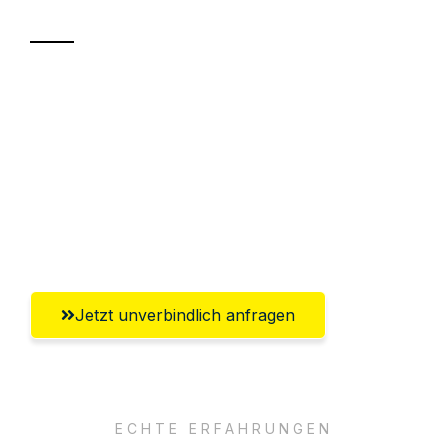
Sparen Sie bis zu 100€ bei Anfrage
Abwicklung innerhalb von 24 Stunden
Versichert bis zu 7.500€
Ggf. komplette Zollabwicklung inklusive
Umfassender Kundensupport aus Villach
Jetzt unverbindlich anfragen
ECHTE ERFAHRUNGEN