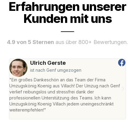
Erfahrungen unserer
Kunden mit uns
4.9 von 5 Sternen
aus über 800+ Bewertungen.
Ulrich Gerste
ist nach Genf umgezogen
"Ein großes Dankeschön an das Team der Firma
"Die
Umzugskönig Koenig aus Villach! Der Umzug nach Genf
mei
verlief reibungslos und stressfrei dank der
Team
professionellen Unterstützung des Teams. Ich kann
habe
Umzugskönig Koenig Villach jedem uneingeschränkt
an m
weiterempfehlen!"
groß