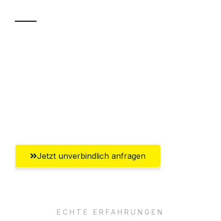
Sparen Sie bis zu 100€ bei Anfrage
Abwicklung innerhalb von 24 Stunden
Versichert bis zu 7.500€
Ggf. komplette Zollabwicklung inklusive
Umfassender Kundensupport aus Villach
Jetzt unverbindlich anfragen
ECHTE ERFAHRUNGEN