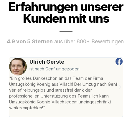
Erfahrungen unserer
Kunden mit uns
4.9 von 5 Sternen
aus über 800+ Bewertungen.
Ulrich Gerste
ist nach Genf umgezogen
"Ein großes Dankeschön an das Team der Firma
"Die
Umzugskönig Koenig aus Villach! Der Umzug nach Genf
mei
verlief reibungslos und stressfrei dank der
Team
professionellen Unterstützung des Teams. Ich kann
habe
Umzugskönig Koenig Villach jedem uneingeschränkt
an m
weiterempfehlen!"
groß