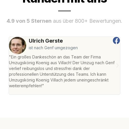
4.9 von 5 Sternen
aus über 800+ Bewertungen.
Ulrich Gerste
ist nach Genf umgezogen
"Ein großes Dankeschön an das Team der Firma
"Die
Umzugskönig Koenig aus Villach! Der Umzug nach Genf
mei
verlief reibungslos und stressfrei dank der
Team
professionellen Unterstützung des Teams. Ich kann
habe
Umzugskönig Koenig Villach jedem uneingeschränkt
an m
weiterempfehlen!"
groß