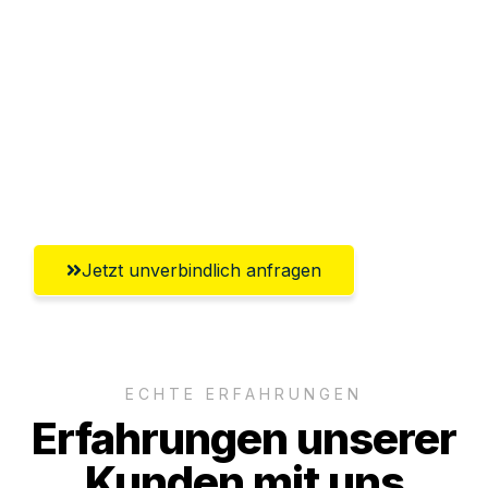
Sparen Sie bis zu 100€ bei Anfrage
Abwicklung innerhalb von 24 Stunden
Versichert bis zu 7.500€
Ggf. komplette Zollabwicklung inklusive
Umfassender Kundensupport aus Villach
Jetzt unverbindlich anfragen
ECHTE ERFAHRUNGEN
Erfahrungen unserer
Kunden mit uns