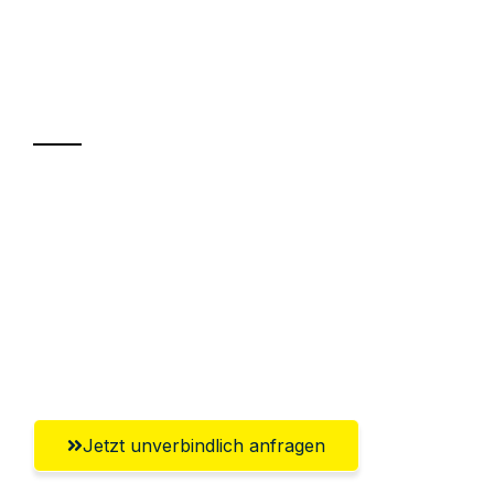
UMZUGSKÖNIG KOENIG VILLACH
Ihr Umzug oder
Transport
Sparen Sie bis zu 100€ bei Anfrage
Abwicklung innerhalb von 24 Stunden
Versichert bis zu 7.500€
Ggf. komplette Zollabwicklung inklusive
Umfassender Kundensupport aus Villach
Jetzt unverbindlich anfragen