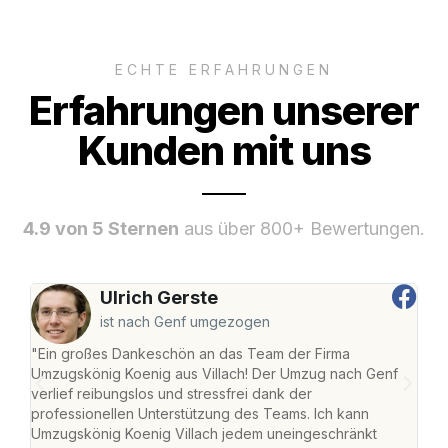
ECHTE ERFAHRUNGEN
Erfahrungen unserer
Kunden mit uns
4.9 von 5 Sternen
aus über 800+ Bewertungen.
Ulrich Gerste
ist nach Genf umgezogen
"Ein großes Dankeschön an das Team der Firma
"Die
Umzugskönig Koenig aus Villach! Der Umzug nach Genf
mei
verlief reibungslos und stressfrei dank der
Team
professionellen Unterstützung des Teams. Ich kann
habe
Umzugskönig Koenig Villach jedem uneingeschränkt
an m