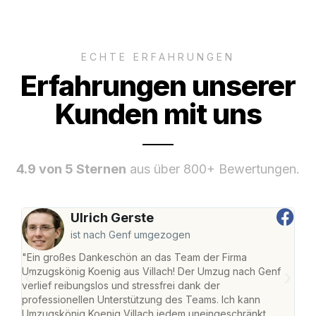
ECHTE ERFAHRUNGEN
Erfahrungen unserer
Kunden mit uns
4.9 von 5 Sternen
aus über 800+ Bewertungen.
Ulrich Gerste
ist nach Genf umgezogen
"Ein großes Dankeschön an das Team der Firma
"Die
Umzugskönig Koenig aus Villach! Der Umzug nach Genf
mei
verlief reibungslos und stressfrei dank der
Team
professionellen Unterstützung des Teams. Ich kann
habe
Umzugskönig Koenig Villach jedem uneingeschränkt
an m