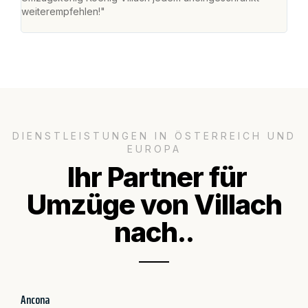
weiterempfehlen!"
groß
DIENSTLEISTUNGEN IN ÖSTERREICH UND
EUROPA
Ihr Partner für
Umzüge von Villach
nach..
Ancona