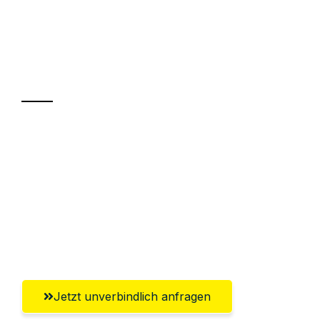
UMZUGSKÖNIG KOENIG VILLACH
Ihr Umzug oder
Transport
Sparen Sie bis zu 100€ bei Anfrage
Abwicklung innerhalb von 24 Stunden
Versichert bis zu 7.500€
Ggf. komplette Zollabwicklung inklusive
Umfassender Kundensupport aus Villach
Jetzt unverbindlich anfragen