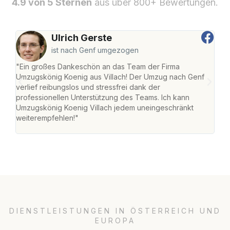
4.9 von 5 Sternen
aus über 800+ Bewertungen.
Ulrich Gerste
ist nach Genf umgezogen
"Ein großes Dankeschön an das Team der Firma
"Die
Umzugskönig Koenig aus Villach! Der Umzug nach Genf
mei
verlief reibungslos und stressfrei dank der
Team
professionellen Unterstützung des Teams. Ich kann
habe
Umzugskönig Koenig Villach jedem uneingeschränkt
an m
weiterempfehlen!"
groß
DIENSTLEISTUNGEN IN ÖSTERREICH UND
EUROPA