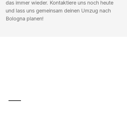
das immer wieder. Kontaktiere uns noch heute
und lass uns gemeinsam deinen Umzug nach
Bologna planen!
UMZUGSKÖNIG KOENIG VILLACH
Ihr Umzug oder
Transport
Sparen Sie bis zu 100€ bei Anfrage
Abwicklung innerhalb von 24 Stunden