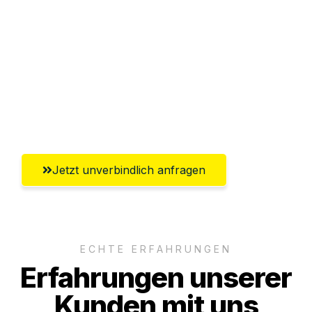
Sparen Sie bis zu 100€ bei Anfrage
Abwicklung innerhalb von 24 Stunden
Versichert bis zu 7.500€
Ggf. komplette Zollabwicklung inklusive
Umfassender Kundensupport aus Villach
Jetzt unverbindlich anfragen
ECHTE ERFAHRUNGEN
Erfahrungen unserer
Kunden mit uns