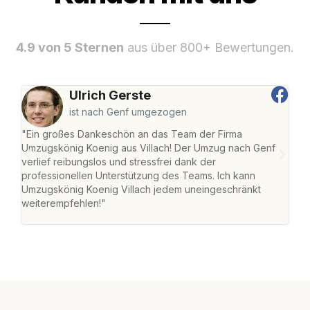
4.9 von 5 Sternen
aus über 800+ Bewertungen.
Ulrich Gerste
ist nach Genf umgezogen
"Ein großes Dankeschön an das Team der Firma
"Die
Umzugskönig Koenig aus Villach! Der Umzug nach Genf
mei
verlief reibungslos und stressfrei dank der
Team
professionellen Unterstützung des Teams. Ich kann
habe
Umzugskönig Koenig Villach jedem uneingeschränkt
an m
weiterempfehlen!"
groß