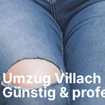
Umzug Villach​
Günstig & profe