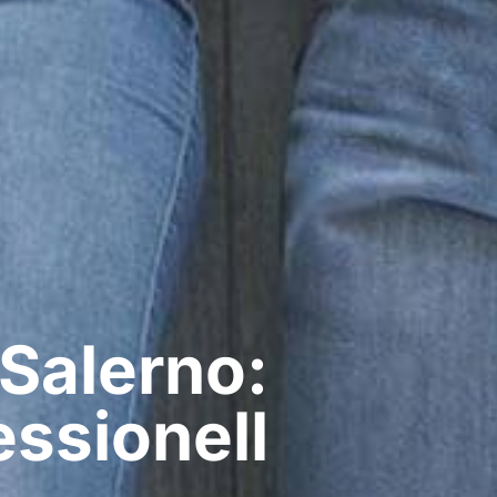
 Salerno:
ssionell​