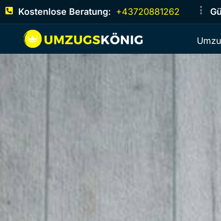
Kostenlose Beratung:
+43720881262
Gü
Umzu