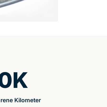
0
K
rene Kilometer