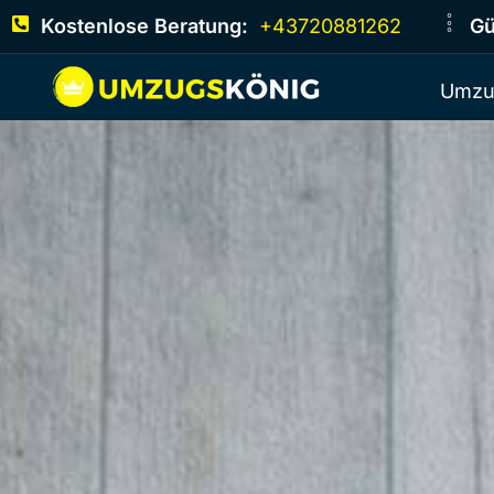
Kostenlose Beratung:
+43720881262
Gü
Umzu