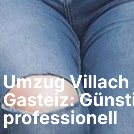
Umzug Villach​ 
Gasteiz: Günst
professionell​