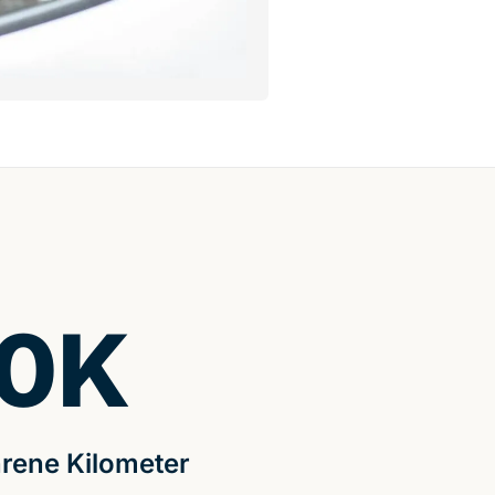
0
K
rene Kilometer