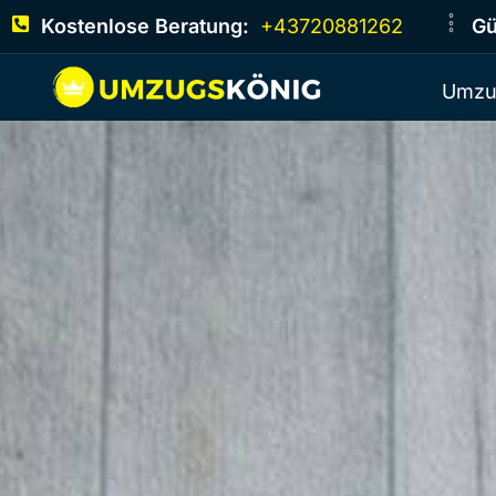
Kostenlose Beratung:
+43720881262
Gü
Umzu