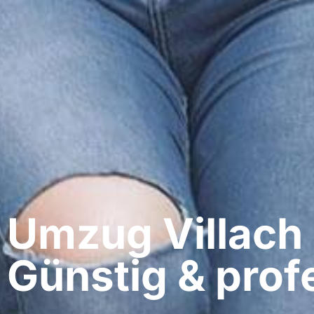
Umzug Villach​
Günstig & profe