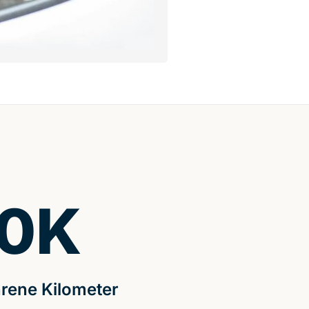
0
K
rene Kilometer