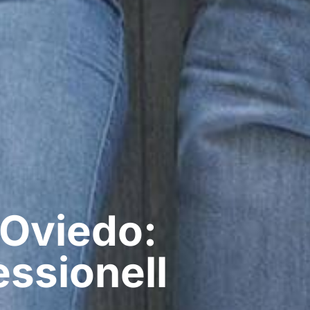
 Oviedo:
ssionell​