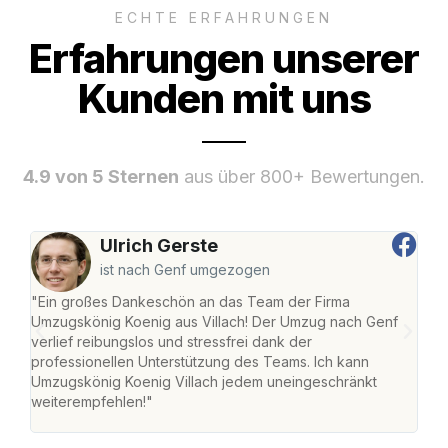
ECHTE ERFAHRUNGEN
Erfahrungen unserer
Kunden mit uns
4.9 von 5 Sternen
aus über 800+ Bewertungen.
Ulrich Gerste
ist nach Genf umgezogen
"Ein großes Dankeschön an das Team der Firma
"Die
Umzugskönig Koenig aus Villach! Der Umzug nach Genf
mei
verlief reibungslos und stressfrei dank der
Team
professionellen Unterstützung des Teams. Ich kann
habe
Umzugskönig Koenig Villach jedem uneingeschränkt
an m
weiterempfehlen!"
groß