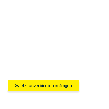
Transport
Sparen Sie bis zu 100€ bei Anfrage
Abwicklung innerhalb von 24 Stunden
Versichert bis zu 7.500€
Ggf. komplette Zollabwicklung inklusive
Umfassender Kundensupport aus Villach
Jetzt unverbindlich anfragen