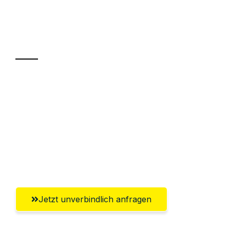
Ihr Umzug oder
Transport
Sparen Sie bis zu 100€ bei Anfrage
Abwicklung innerhalb von 24 Stunden
Versichert bis zu 7.500€
Ggf. komplette Zollabwicklung inklusive
Umfassender Kundensupport aus Villach
Jetzt unverbindlich anfragen