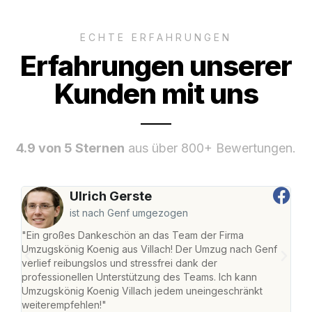
ECHTE ERFAHRUNGEN
Erfahrungen unserer
Kunden mit uns
4.9 von 5 Sternen
aus über 800+ Bewertungen.
Ulrich Gerste
ist nach Genf umgezogen
"Ein großes Dankeschön an das Team der Firma
"Die
Umzugskönig Koenig aus Villach! Der Umzug nach Genf
mei
verlief reibungslos und stressfrei dank der
Team
professionellen Unterstützung des Teams. Ich kann
habe
Umzugskönig Koenig Villach jedem uneingeschränkt
an m
weiterempfehlen!"
groß