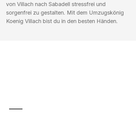
von Villach nach Sabadell stressfrei und
sorgenfrei zu gestalten. Mit dem Umzugskönig
Koenig Villach bist du in den besten Händen.
UMZUGSKÖNIG KOENIG VILLACH
Ihr Umzug oder
Transport
Sparen Sie bis zu 100€ bei Anfrage
Abwicklung innerhalb von 24 Stunden