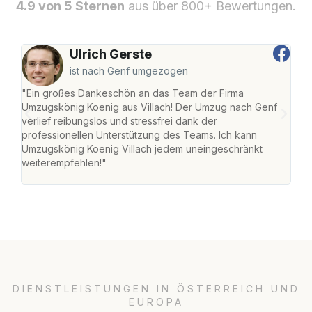
4.9 von 5 Sternen
aus über 800+ Bewertungen.
Ulrich Gerste
ist nach Genf umgezogen
"Ein großes Dankeschön an das Team der Firma
"Die
Umzugskönig Koenig aus Villach! Der Umzug nach Genf
mei
verlief reibungslos und stressfrei dank der
Team
professionellen Unterstützung des Teams. Ich kann
habe
Umzugskönig Koenig Villach jedem uneingeschränkt
an m
weiterempfehlen!"
groß
DIENSTLEISTUNGEN IN ÖSTERREICH UND
EUROPA