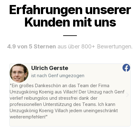
Erfahrungen unserer
Kunden mit uns
4.9 von 5 Sternen
aus über 800+ Bewertungen.
Ulrich Gerste
ist nach Genf umgezogen
"Ein großes Dankeschön an das Team der Firma
"Die
Umzugskönig Koenig aus Villach! Der Umzug nach Genf
mei
verlief reibungslos und stressfrei dank der
Team
professionellen Unterstützung des Teams. Ich kann
habe
Umzugskönig Koenig Villach jedem uneingeschränkt
an m
weiterempfehlen!"
groß