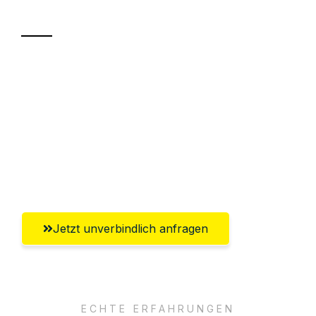
Transport
Sparen Sie bis zu 100€ bei Anfrage
Abwicklung innerhalb von 24 Stunden
Versichert bis zu 7.500€
Ggf. komplette Zollabwicklung inklusive
Umfassender Kundensupport aus Villach
Jetzt unverbindlich anfragen
ECHTE ERFAHRUNGEN