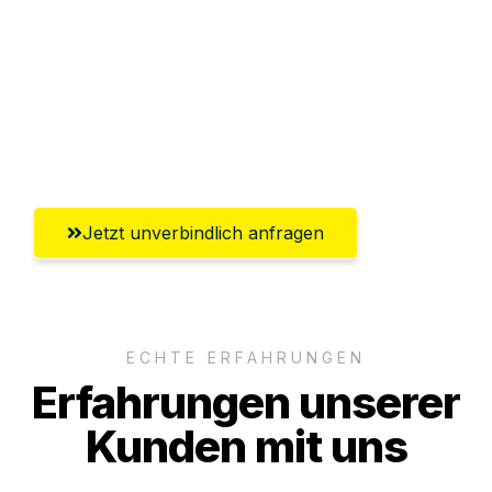
Abwicklung innerhalb von 24 Stunden
Versichert bis zu 7.500€
Ggf. komplette Zollabwicklung inklusive
Umfassender Kundensupport aus Villach
Jetzt unverbindlich anfragen
ECHTE ERFAHRUNGEN
Erfahrungen unserer
Kunden mit uns