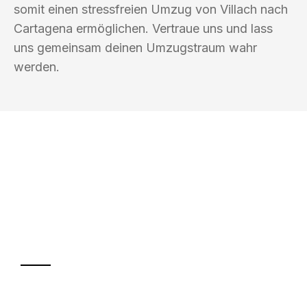
somit einen stressfreien Umzug von Villach nach
Cartagena ermöglichen. Vertraue uns und lass
uns gemeinsam deinen Umzugstraum wahr
werden.
UMZUGSKÖNIG KOENIG VILLACH
Ihr Umzug oder
Transport
Sparen Sie bis zu 100€ bei Anfrage