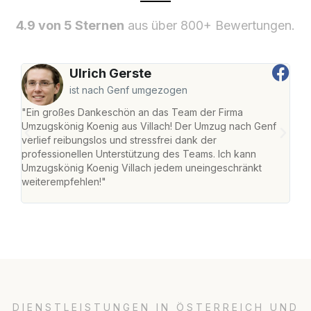
4.9 von 5 Sternen
aus über 800+ Bewertungen.
Ulrich Gerste
ist nach Genf umgezogen
"Ein großes Dankeschön an das Team der Firma
"Die
Umzugskönig Koenig aus Villach! Der Umzug nach Genf
mei
verlief reibungslos und stressfrei dank der
Team
professionellen Unterstützung des Teams. Ich kann
habe
Umzugskönig Koenig Villach jedem uneingeschränkt
an m
weiterempfehlen!"
groß
DIENSTLEISTUNGEN IN ÖSTERREICH UND