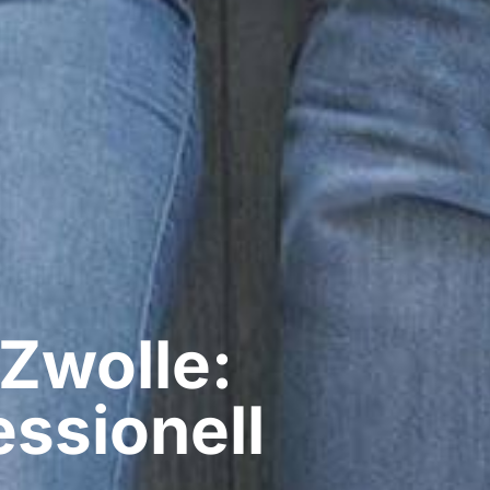
 Zwolle:
ssionell​