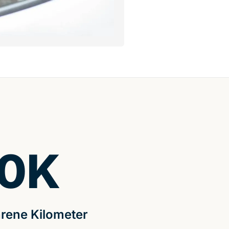
0
K
rene Kilometer