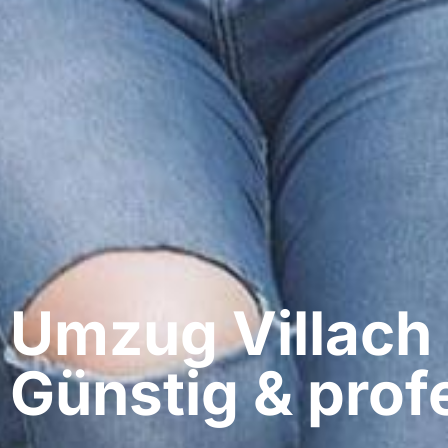
Umzug Villach​
Günstig & profe