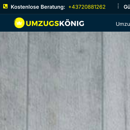
Kostenlose Beratung:
+43720881262
Gü
Umzu