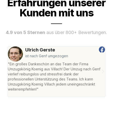
Erfahrungen unserer
Kunden mit uns
4.9 von 5 Sternen
aus über 800+ Bewertungen.
Ulrich Gerste
ist nach Genf umgezogen
"Ein großes Dankeschön an das Team der Firma
"Die
Umzugskönig Koenig aus Villach! Der Umzug nach Genf
mei
verlief reibungslos und stressfrei dank der
Team
professionellen Unterstützung des Teams. Ich kann
habe
Umzugskönig Koenig Villach jedem uneingeschränkt
an m
weiterempfehlen!"
groß