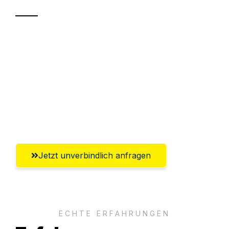
Sparen Sie bis zu 100€ bei Anfrage
Abwicklung innerhalb von 24 Stunden
Versichert bis zu 7.500€
Ggf. komplette Zollabwicklung inklusive
Umfassender Kundensupport aus Villach
Jetzt unverbindlich anfragen
ECHTE ERFAHRUNGEN