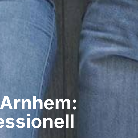
​ Arnhem:
ssionell​