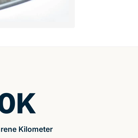
0
K
rene Kilometer