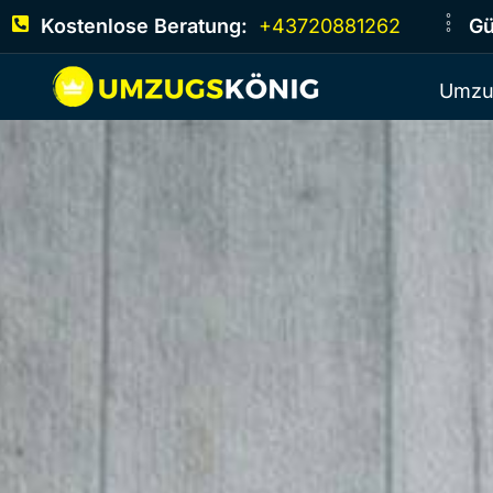
Kostenlose Beratung:
+43720881262
Gü
Umzu