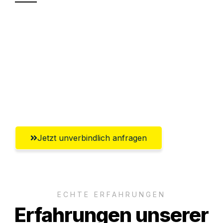
Sparen Sie bis zu 100€ bei Anfrage
Abwicklung innerhalb von 24 Stunden
Versichert bis zu 7.500€
Ggf. komplette Zollabwicklung inklusive
Umfassender Kundensupport aus Villach
Jetzt unverbindlich anfragen
ECHTE ERFAHRUNGEN
Erfahrungen unserer