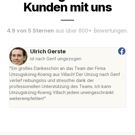
Kunden mit uns
4.9 von 5 Sternen
aus über 800+ Bewertungen.
Ulrich Gerste
ist nach Genf umgezogen
"Ein großes Dankeschön an das Team der Firma
"Die
Umzugskönig Koenig aus Villach! Der Umzug nach Genf
mei
verlief reibungslos und stressfrei dank der
Team
professionellen Unterstützung des Teams. Ich kann
habe
Umzugskönig Koenig Villach jedem uneingeschränkt
an m
weiterempfehlen!"
groß