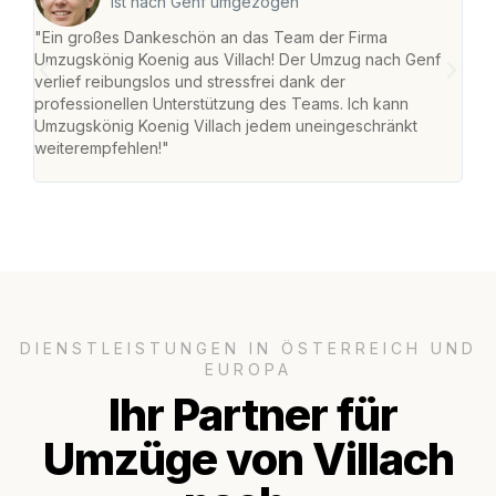
ist nach Genf umgezogen
"Ein großes Dankeschön an das Team der Firma
"Die
Umzugskönig Koenig aus Villach! Der Umzug nach Genf
mei
verlief reibungslos und stressfrei dank der
Team
professionellen Unterstützung des Teams. Ich kann
habe
Umzugskönig Koenig Villach jedem uneingeschränkt
an m
weiterempfehlen!"
groß
DIENSTLEISTUNGEN IN ÖSTERREICH UND
EUROPA
Ihr Partner für
Umzüge von Villach