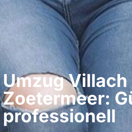
Umzug Villach​
Zoetermeer: G
professionell​