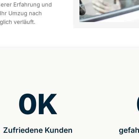
serer Erfahrung und
 Ihr Umzug nach
lich verläuft.
0
K
Zufriedene Kunden
gefah