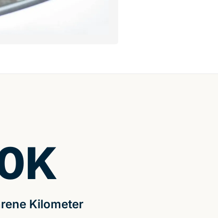
0
K
rene Kilometer