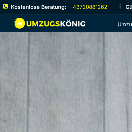
Kostenlose Beratung:
+43720881262
Gü
Umzu