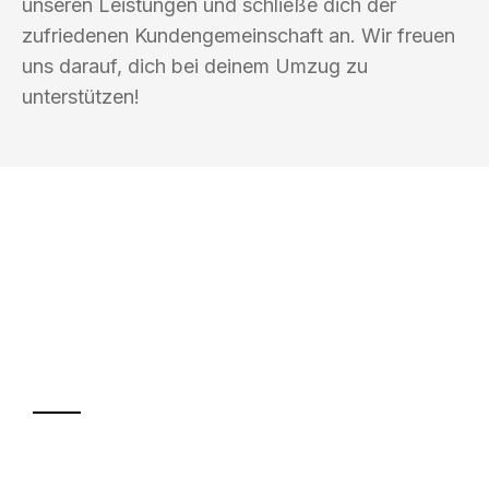
unseren Leistungen und schließe dich der
zufriedenen Kundengemeinschaft an. Wir freuen
uns darauf, dich bei deinem Umzug zu
unterstützen!
UMZUGSKÖNIG KOENIG VILLACH
Ihr Umzug oder
Transport
Sparen Sie bis zu 100€ bei Anfrage