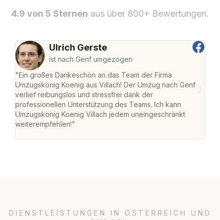
4.9 von 5 Sternen
aus über 800+ Bewertungen.
Ulrich Gerste
ist nach Genf umgezogen
"Ein großes Dankeschön an das Team der Firma
"Die
Umzugskönig Koenig aus Villach! Der Umzug nach Genf
mei
verlief reibungslos und stressfrei dank der
Team
professionellen Unterstützung des Teams. Ich kann
habe
Umzugskönig Koenig Villach jedem uneingeschränkt
an m
weiterempfehlen!"
groß
DIENSTLEISTUNGEN IN ÖSTERREICH UND