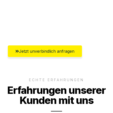
Abwicklung innerhalb von 24 Stunden
Versichert bis zu 7.500€
Ggf. komplette Zollabwicklung inklusive
Umfassender Kundensupport aus Villach
Jetzt unverbindlich anfragen
ECHTE ERFAHRUNGEN
Erfahrungen unserer
Kunden mit uns