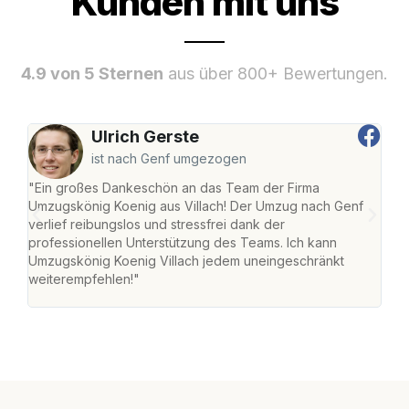
Kunden mit uns
4.9 von 5 Sternen
aus über 800+ Bewertungen.
Ulrich Gerste
ist nach Genf umgezogen
"Ein großes Dankeschön an das Team der Firma
"Die
Umzugskönig Koenig aus Villach! Der Umzug nach Genf
mei
verlief reibungslos und stressfrei dank der
Team
professionellen Unterstützung des Teams. Ich kann
habe
Umzugskönig Koenig Villach jedem uneingeschränkt
an m
weiterempfehlen!"
groß