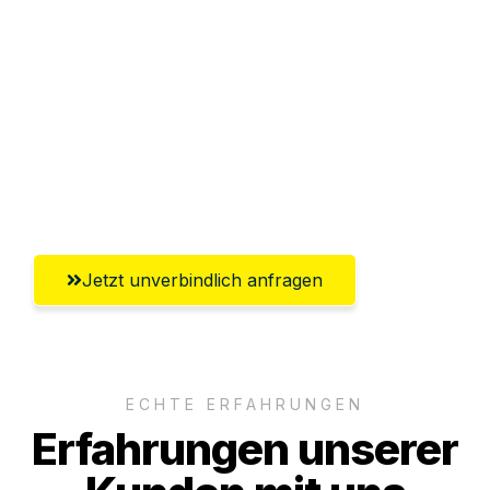
Sparen Sie bis zu 100€ bei Anfrage
Abwicklung innerhalb von 24 Stunden
Versichert bis zu 7.500€
Ggf. komplette Zollabwicklung inklusive
Umfassender Kundensupport aus Villach
Jetzt unverbindlich anfragen
ECHTE ERFAHRUNGEN
Erfahrungen unserer