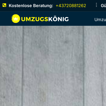
Kostenlose Beratung:
+43720881262
Gü
Umzu