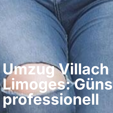
Umzug Villach​
Limoges: Güns
professionell​