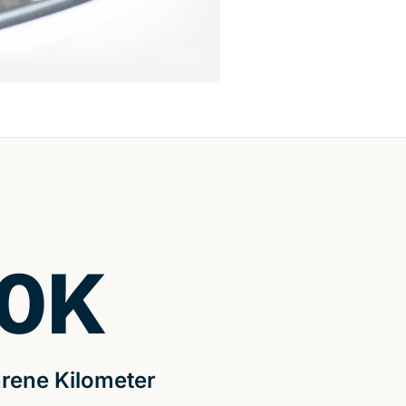
0
K
rene Kilometer