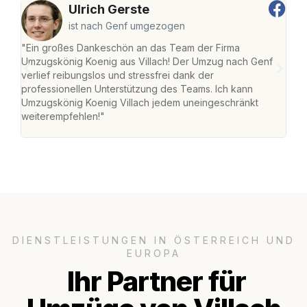
Ulrich Gerste
ist nach Genf umgezogen
"Ein großes Dankeschön an das Team der Firma
"Die
Umzugskönig Koenig aus Villach! Der Umzug nach Genf
mei
verlief reibungslos und stressfrei dank der
Team
professionellen Unterstützung des Teams. Ich kann
habe
Umzugskönig Koenig Villach jedem uneingeschränkt
an m
weiterempfehlen!"
groß
DIENSTLEISTUNGEN IN ÖSTERREICH UND
EUROPA
Ihr Partner für