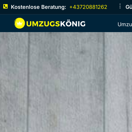
Kostenlose Beratung:
+43720881262
Gü
Umzu