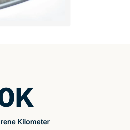
0
K
rene Kilometer