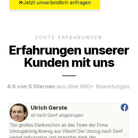
Jetzt unverbindlich anfragen
ECHTE ERFAHRUNGEN
Erfahrungen unserer
Kunden mit uns
4.9 von 5 Sternen
aus über 800+ Bewertungen.
Ulrich Gerste
ist nach Genf umgezogen
"Ein großes Dankeschön an das Team der Firma
"Die
Umzugskönig Koenig aus Villach! Der Umzug nach Genf
mei
verlief reibungslos und stressfrei dank der
Team