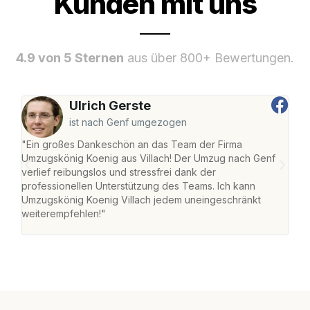
Kunden mit uns
4.9 von 5 Sternen
aus über 800+ Bewertungen.
Ulrich Gerste
ist nach Genf umgezogen
"Ein großes Dankeschön an das Team der Firma
"Die
Umzugskönig Koenig aus Villach! Der Umzug nach Genf
mei
verlief reibungslos und stressfrei dank der
Team
professionellen Unterstützung des Teams. Ich kann
habe
Umzugskönig Koenig Villach jedem uneingeschränkt
an m
weiterempfehlen!"
groß