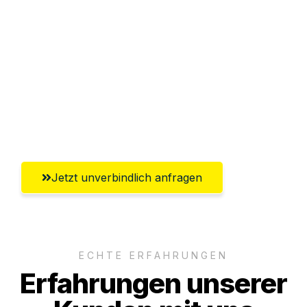
Sparen Sie bis zu 100€ bei Anfrage
Abwicklung innerhalb von 24 Stunden
Versichert bis zu 7.500€
Ggf. komplette Zollabwicklung inklusive
Umfassender Kundensupport aus Villach
Jetzt unverbindlich anfragen
ECHTE ERFAHRUNGEN
Erfahrungen unserer