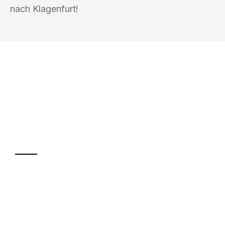
nach Klagenfurt!
UMZUGSKÖNIG KOENIG VILLACH
Ihr Umzug oder
Transport
Sparen Sie bis zu 100€ bei Anfrage
Abwicklung innerhalb von 24 Stunden
Versichert bis zu 7.500€