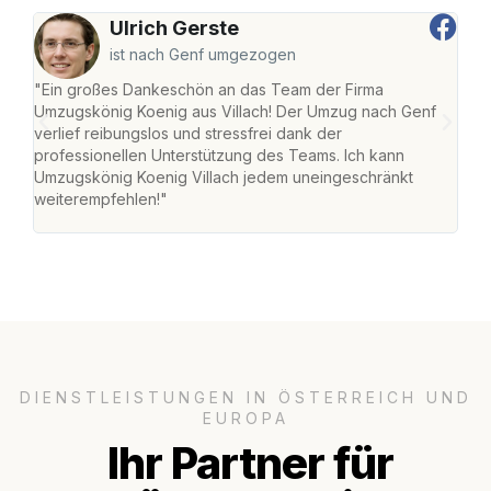
Ulrich Gerste
ist nach Genf umgezogen
"Ein großes Dankeschön an das Team der Firma
"Die
Umzugskönig Koenig aus Villach! Der Umzug nach Genf
mei
verlief reibungslos und stressfrei dank der
Team
professionellen Unterstützung des Teams. Ich kann
habe
Umzugskönig Koenig Villach jedem uneingeschränkt
an m
weiterempfehlen!"
groß
DIENSTLEISTUNGEN IN ÖSTERREICH UND
EUROPA
Ihr Partner für