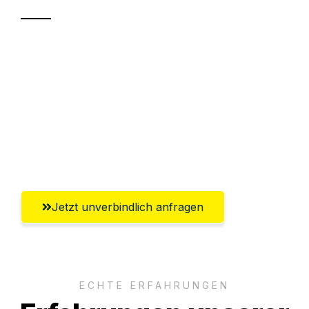
Sparen Sie bis zu 100€ bei Anfrage
Abwicklung innerhalb von 24 Stunden
Versichert bis zu 7.500€
Ggf. komplette Zollabwicklung inklusive
Umfassender Kundensupport aus Villach
Jetzt unverbindlich anfragen
ECHTE ERFAHRUNGEN