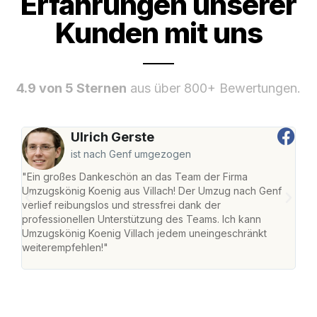
Erfahrungen unserer
Kunden mit uns
4.9 von 5 Sternen
aus über 800+ Bewertungen.
Ulrich Gerste
ist nach Genf umgezogen
"Ein großes Dankeschön an das Team der Firma
"Die
Umzugskönig Koenig aus Villach! Der Umzug nach Genf
mei
verlief reibungslos und stressfrei dank der
Team
professionellen Unterstützung des Teams. Ich kann
habe
Umzugskönig Koenig Villach jedem uneingeschränkt
an m
weiterempfehlen!"
groß