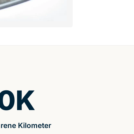
0
K
rene Kilometer