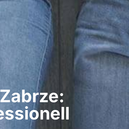
 Zabrze:
ssionell​