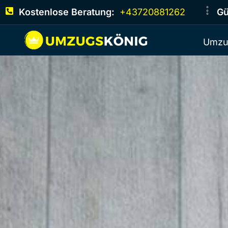
Kostenlose Beratung:
+43720881262
Gü
Umzu