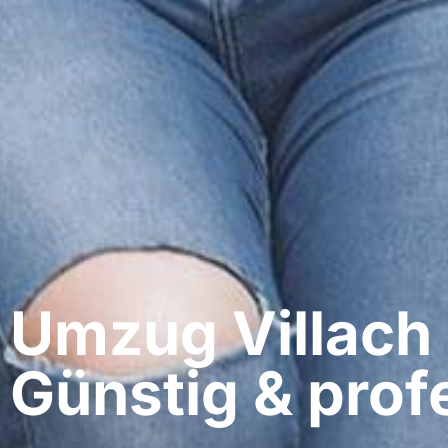
Umzug Villach​
Günstig & profe