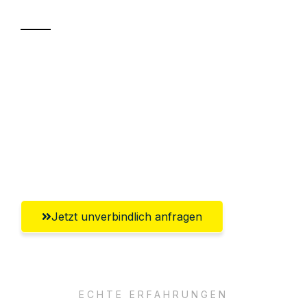
Sparen Sie bis zu 100€ bei Anfrage
Abwicklung innerhalb von 24 Stunden
Versichert bis zu 7.500€
Ggf. komplette Zollabwicklung inklusive
Umfassender Kundensupport aus Villach
Jetzt unverbindlich anfragen
ECHTE ERFAHRUNGEN