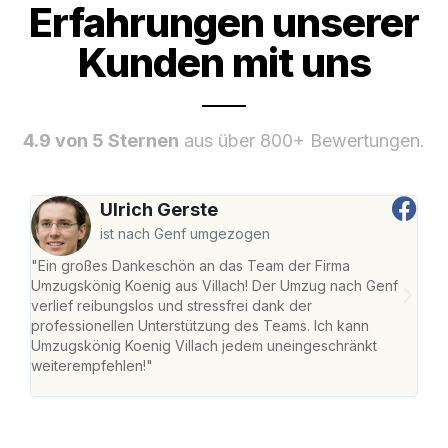
Erfahrungen unserer
Kunden mit uns
4.9 von 5 Sternen
aus über 800+ Bewertungen.
Ulrich Gerste
ist nach Genf umgezogen
"Ein großes Dankeschön an das Team der Firma
"Die
Umzugskönig Koenig aus Villach! Der Umzug nach Genf
mei
verlief reibungslos und stressfrei dank der
Team
professionellen Unterstützung des Teams. Ich kann
habe
Umzugskönig Koenig Villach jedem uneingeschränkt
an m
weiterempfehlen!"
groß