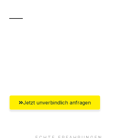
Transport
Sparen Sie bis zu 100€ bei Anfrage
Abwicklung innerhalb von 24 Stunden
Versichert bis zu 7.500€
Ggf. komplette Zollabwicklung inklusive
Umfassender Kundensupport aus Villach
Jetzt unverbindlich anfragen
ECHTE ERFAHRUNGEN