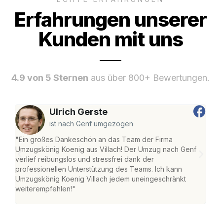
Erfahrungen unserer
Kunden mit uns
4.9 von 5 Sternen
aus über 800+ Bewertungen.
Ulrich Gerste
ist nach Genf umgezogen
"Ein großes Dankeschön an das Team der Firma
"Die
Umzugskönig Koenig aus Villach! Der Umzug nach Genf
mei
verlief reibungslos und stressfrei dank der
Team
professionellen Unterstützung des Teams. Ich kann
habe
Umzugskönig Koenig Villach jedem uneingeschränkt
an m
weiterempfehlen!"
groß