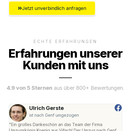
Jetzt unverbindlich anfragen
ECHTE ERFAHRUNGEN
Erfahrungen unserer
Kunden mit uns
4.9 von 5 Sternen
aus über 800+ Bewertungen.
Ulrich Gerste
ist nach Genf umgezogen
"Ein großes Dankeschön an das Team der Firma
"Die
Umzugskönig Koenig aus Villach! Der Umzug nach Genf
mei