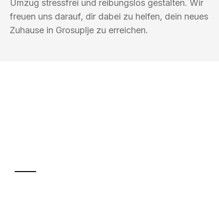
Umzug stressfrei und reibungslos gestalten. Wir
freuen uns darauf, dir dabei zu helfen, dein neues
Zuhause in Grosuplje zu erreichen.
UMZUGSKÖNIG KOENIG VILLACH
Ihr Umzug oder
Transport
Sparen Sie bis zu 100€ bei Anfrage
Abwicklung innerhalb von 24 Stunden