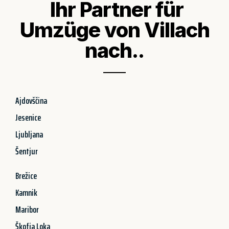
Ihr Partner für
Umzüge von Villach
nach..
Ajdovščina
Jesenice
Ljubljana
Šentjur
Brežice
Kamnik
Maribor
Škofja Loka