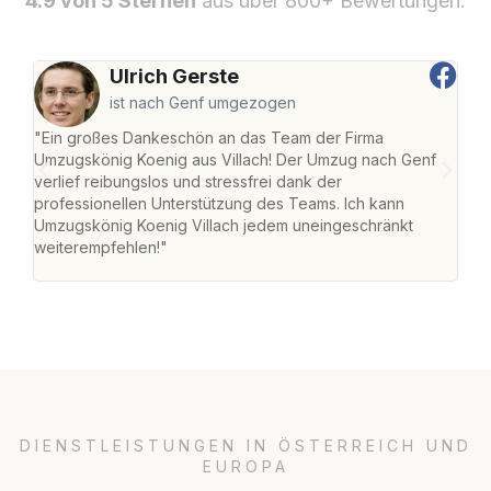
4.9 von 5 Sternen
aus über 800+ Bewertungen.
Ulrich Gerste
ist nach Genf umgezogen
"Ein großes Dankeschön an das Team der Firma
"Die
Umzugskönig Koenig aus Villach! Der Umzug nach Genf
mei
verlief reibungslos und stressfrei dank der
Team
professionellen Unterstützung des Teams. Ich kann
habe
Umzugskönig Koenig Villach jedem uneingeschränkt
an m
weiterempfehlen!"
groß
DIENSTLEISTUNGEN IN ÖSTERREICH UND
EUROPA