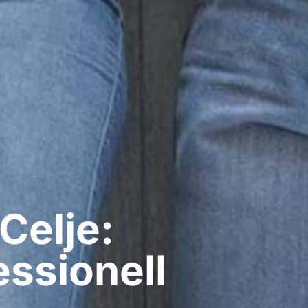
Celje:
ssionell​