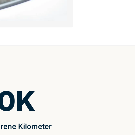
0
K
rene Kilometer