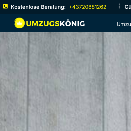
Kostenlose Beratung:
+43720881262
Gü
Umzu