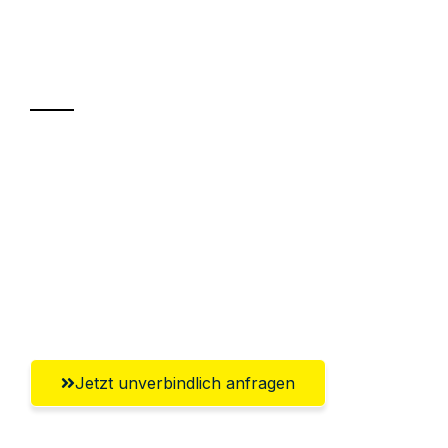
Ihr Umzug oder
Transport
Sparen Sie bis zu 100€ bei Anfrage
Abwicklung innerhalb von 24 Stunden
Versichert bis zu 7.500€
Ggf. komplette Zollabwicklung inklusive
Umfassender Kundensupport aus Villach
Jetzt unverbindlich anfragen