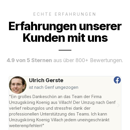
ECHTE ERFAHRUNGEN
Erfahrungen unserer
Kunden mit uns
4.9 von 5 Sternen
aus über 800+ Bewertungen.
Ulrich Gerste
ist nach Genf umgezogen
"Ein großes Dankeschön an das Team der Firma
"Die
Umzugskönig Koenig aus Villach! Der Umzug nach Genf
mei
verlief reibungslos und stressfrei dank der
Team
professionellen Unterstützung des Teams. Ich kann
habe
Umzugskönig Koenig Villach jedem uneingeschränkt
an m
weiterempfehlen!"
groß