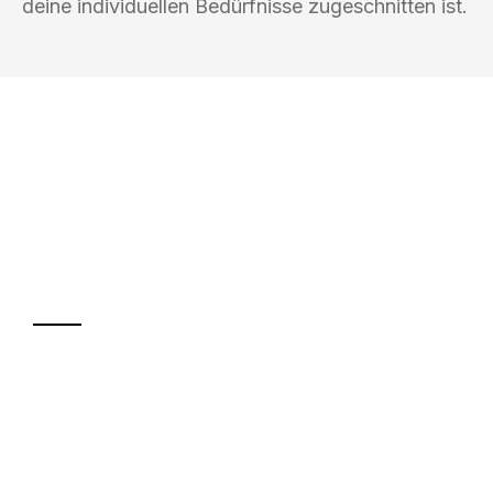
deine individuellen Bedürfnisse zugeschnitten ist.
UMZUGSKÖNIG KOENIG VILLACH
Ihr Umzug oder
Transport
Sparen Sie bis zu 100€ bei Anfrage
Abwicklung innerhalb von 24 Stunden
Versichert bis zu 7.500€