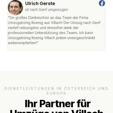
Ulrich Gerste
ist nach Genf umgezogen
"Ein großes Dankeschön an das Team der Firma
"Die
Umzugskönig Koenig aus Villach! Der Umzug nach Genf
mei
verlief reibungslos und stressfrei dank der
Team
professionellen Unterstützung des Teams. Ich kann
habe
Umzugskönig Koenig Villach jedem uneingeschränkt
an m
weiterempfehlen!"
groß
DIENSTLEISTUNGEN IN ÖSTERREICH UND
EUROPA
Ihr Partner für