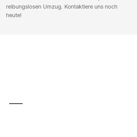
reibungslosen Umzug. Kontaktiere uns noch
heute!
UMZUGSKÖNIG KOENIG VILLACH
Ihr Umzug oder
Transport
Sparen Sie bis zu 100€ bei Anfrage
Abwicklung innerhalb von 24 Stunden