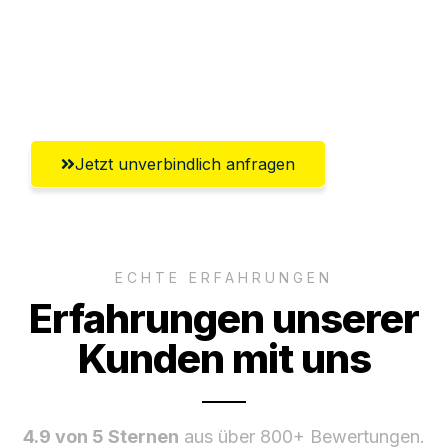
Versichert bis zu 7.500€
Ggf. komplette Zollabwicklung inklusive
Umfassender Kundensupport aus Villach
Jetzt unverbindlich anfragen
ECHTE ERFAHRUNGEN
Erfahrungen unserer
Kunden mit uns
4.9 von 5 Sternen
aus über 800+ Bewertungen.