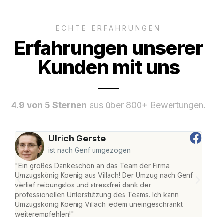
ECHTE ERFAHRUNGEN
Erfahrungen unserer
Kunden mit uns
4.9 von 5 Sternen
aus über 800+ Bewertungen.
Ulrich Gerste
ist nach Genf umgezogen
"Ein großes Dankeschön an das Team der Firma
"Die
Umzugskönig Koenig aus Villach! Der Umzug nach Genf
mei
verlief reibungslos und stressfrei dank der
Team
professionellen Unterstützung des Teams. Ich kann
habe
Umzugskönig Koenig Villach jedem uneingeschränkt
an m
weiterempfehlen!"
groß