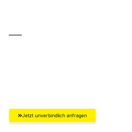
Ihr Umzug oder
Transport
Sparen Sie bis zu 100€ bei Anfrage
Abwicklung innerhalb von 24 Stunden
Versichert bis zu 7.500€
Ggf. komplette Zollabwicklung inklusive
Umfassender Kundensupport aus Villach
Jetzt unverbindlich anfragen