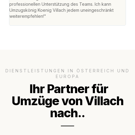
professionellen Unterstützung des Teams. Ich kann
habe
Umzugskönig Koenig Villach jedem uneingeschränkt
an m
weiterempfehlen!"
groß
DIENSTLEISTUNGEN IN ÖSTERREICH UND
EUROPA
Ihr Partner für
Umzüge von Villach
nach..