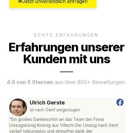
Jetzt unverbindlich anfragen
ECHTE ERFAHRUNGEN
Erfahrungen unserer
Kunden mit uns
4.9 von 5 Sternen
aus über 800+ Bewertungen.
Ulrich Gerste
ist nach Genf umgezogen
"Ein großes Dankeschön an das Team der Firma
"Die
Umzugskönig Koenig aus Villach! Der Umzug nach Genf
mei
verlief reibungslos und stressfrei dank der
Team