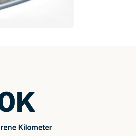
0
K
rene Kilometer