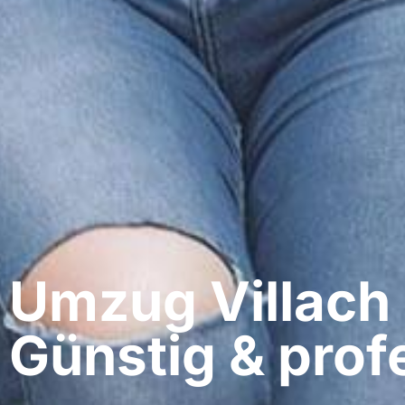
Umzug Villach​
Günstig & profe