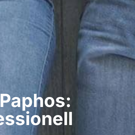
 Paphos:
ssionell​