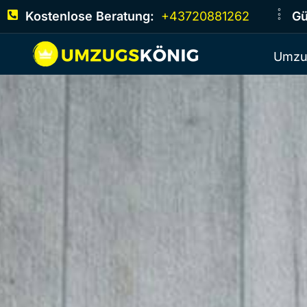
Kostenlose Beratung:
+43720881262
Gü
Umzu