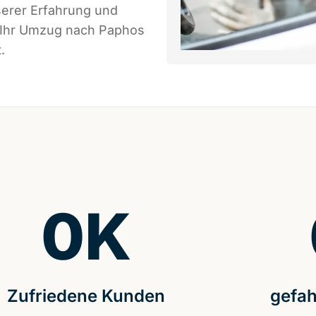
serer Erfahrung und
s Ihr Umzug nach Paphos
.
0
K
Zufriedene Kunden
gefah