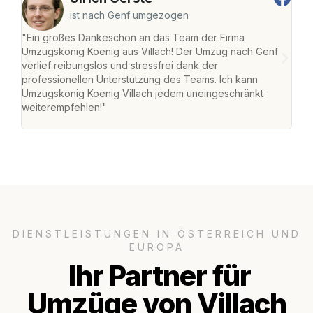
ist nach Genf umgezogen
"Ein großes Dankeschön an das Team der Firma
"Die
Umzugskönig Koenig aus Villach! Der Umzug nach Genf
mei
verlief reibungslos und stressfrei dank der
Team
professionellen Unterstützung des Teams. Ich kann
habe
Umzugskönig Koenig Villach jedem uneingeschränkt
an m
weiterempfehlen!"
groß
DIENSTLEISTUNGEN IN ÖSTERREICH UND
EUROPA
Ihr Partner für
Umzüge von Villach