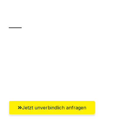
Ihr Umzug oder
Transport
Sparen Sie bis zu 100€ bei Anfrage
Abwicklung innerhalb von 24 Stunden
Versichert bis zu 7.500€
Ggf. komplette Zollabwicklung inklusive
Umfassender Kundensupport aus Villach
Jetzt unverbindlich anfragen