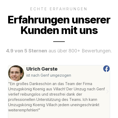
ECHTE ERFAHRUNGEN
Erfahrungen unserer
Kunden mit uns
4.9 von 5 Sternen
aus über 800+ Bewertungen.
Ulrich Gerste
ist nach Genf umgezogen
"Ein großes Dankeschön an das Team der Firma
"Die
Umzugskönig Koenig aus Villach! Der Umzug nach Genf
mei
verlief reibungslos und stressfrei dank der
Team
professionellen Unterstützung des Teams. Ich kann
habe
Umzugskönig Koenig Villach jedem uneingeschränkt
an m
weiterempfehlen!"
groß