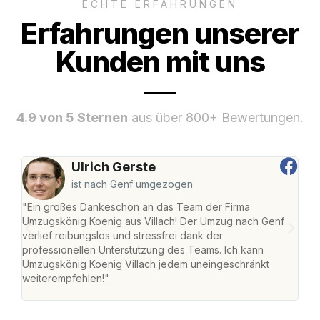
ECHTE ERFAHRUNGEN
Erfahrungen unserer
Kunden mit uns
4.9 von 5 Sternen
aus über 800+ Bewertungen.
Ulrich Gerste
ist nach Genf umgezogen
"Ein großes Dankeschön an das Team der Firma
"Die
Umzugskönig Koenig aus Villach! Der Umzug nach Genf
mei
verlief reibungslos und stressfrei dank der
Team
professionellen Unterstützung des Teams. Ich kann
habe
Umzugskönig Koenig Villach jedem uneingeschränkt
an m
weiterempfehlen!"
groß