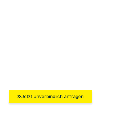
Transport
Sparen Sie bis zu 100€ bei Anfrage
Abwicklung innerhalb von 24 Stunden
Versichert bis zu 7.500€
Ggf. komplette Zollabwicklung inklusive
Umfassender Kundensupport aus Villach
Jetzt unverbindlich anfragen