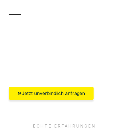
Transport
Sparen Sie bis zu 100€ bei Anfrage
Abwicklung innerhalb von 24 Stunden
Versichert bis zu 7.500€
Ggf. komplette Zollabwicklung inklusive
Umfassender Kundensupport aus Villach
Jetzt unverbindlich anfragen
ECHTE ERFAHRUNGEN