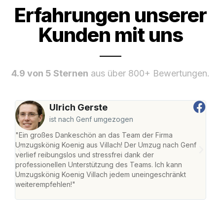
Erfahrungen unserer
Kunden mit uns
4.9 von 5 Sternen
aus über 800+ Bewertungen.
Ulrich Gerste
ist nach Genf umgezogen
"Ein großes Dankeschön an das Team der Firma
"Die
Umzugskönig Koenig aus Villach! Der Umzug nach Genf
mei
verlief reibungslos und stressfrei dank der
Team
professionellen Unterstützung des Teams. Ich kann
habe
Umzugskönig Koenig Villach jedem uneingeschränkt
an m
weiterempfehlen!"
groß