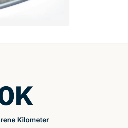
0
K
rene Kilometer