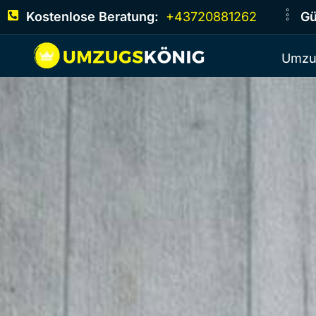
Kostenlose Beratung:
+43720881262
Gü
Umzu