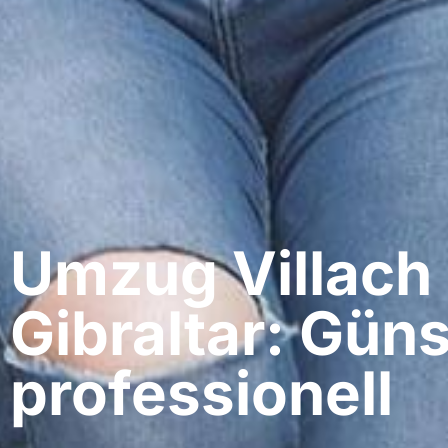
Umzug Villach​
Gibraltar: Güns
professionell​