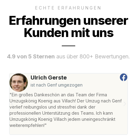
ECHTE ERFAHRUNGEN
Erfahrungen unserer
Kunden mit uns
4.9 von 5 Sternen
aus über 800+ Bewertungen.
Ulrich Gerste
ist nach Genf umgezogen
"Ein großes Dankeschön an das Team der Firma
"Die
Umzugskönig Koenig aus Villach! Der Umzug nach Genf
mei
verlief reibungslos und stressfrei dank der
Team
professionellen Unterstützung des Teams. Ich kann
habe
Umzugskönig Koenig Villach jedem uneingeschränkt
an m
weiterempfehlen!"
groß