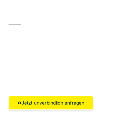
Ihr Umzug oder
Transport
Sparen Sie bis zu 100€ bei Anfrage
Abwicklung innerhalb von 24 Stunden
Versichert bis zu 7.500€
Ggf. komplette Zollabwicklung inklusive
Umfassender Kundensupport aus Villach
Jetzt unverbindlich anfragen