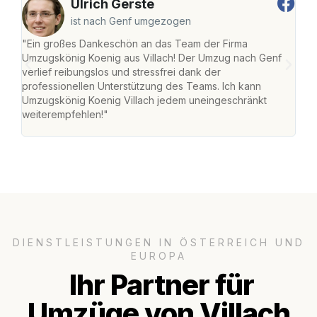
Ulrich Gerste
ist nach Genf umgezogen
"Ein großes Dankeschön an das Team der Firma
"Die
Umzugskönig Koenig aus Villach! Der Umzug nach Genf
mei
verlief reibungslos und stressfrei dank der
Team
professionellen Unterstützung des Teams. Ich kann
habe
Umzugskönig Koenig Villach jedem uneingeschränkt
an m
weiterempfehlen!"
groß
DIENSTLEISTUNGEN IN ÖSTERREICH UND
EUROPA
Ihr Partner für
Umzüge von Villach